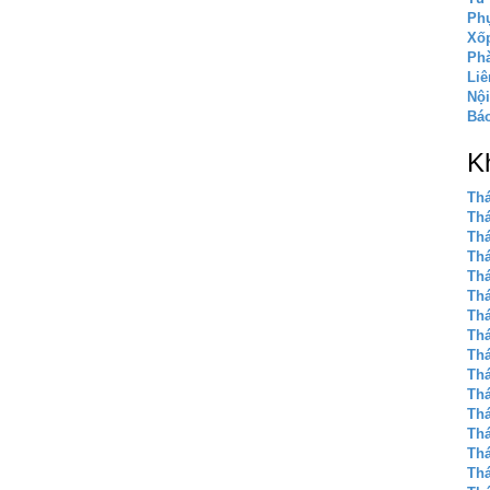
Phụ
Xốp
Phà
Liê
Nội
Báo
K
Thá
Thá
Thá
Thá
Thá
Thá
Thá
Thá
Thá
Thá
Thá
Thá
Thá
Thá
Thá