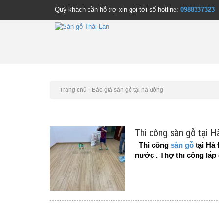
Quý khách cần hỗ trợ xin gọi tới số hotline:
0988337323
Trang chủ
Báo giá sàn gỗ tại hà đông
Thi công sàn gỗ tại 
Thi công
sàn gỗ
tại Hà
nước . Thợ thi công lắp 