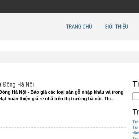
TRANG CHỦ
GIỚI THIỆU
T
Hà Đông Hà Nội
 Đông Hà Nội - Báo giá các loại sàn gỗ nhập khẩu và trong
đạt hoàn thiện giá rẻ nhấ trên thị trường hà nội.
Thi...
T
Tư 
Tư
tấ
Tư 