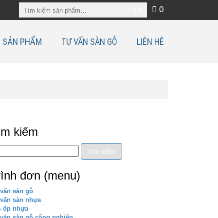
0
SẢN PHẨM
TƯ VẤN SÀN GỖ
LIÊN HỆ
ìm kiếm
rình đơn (menu)
vấn sàn gỗ
 vấn sàn nhựa
m ốp nhựa
vấn sàn gỗ công nghiệp