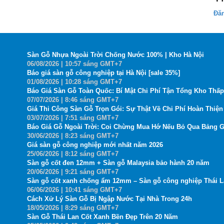
Đă
Sàn Gỗ Nhựa Ngoài Trời Chống Nước 100% | Kho Hà Nội
06
/08
/2026
| 10:57 sáng GMT+7
Báo giá sàn gỗ công nghiệp tại Hà Nội [sale 35%]
01
/08
/2026
| 10:28 sáng GMT+7
Báo Giá Sàn Gỗ Toàn Quốc: Bí Mật Chi Phí Tận Tổng Kho Thấp
07
/07
/2026
| 8:46 sáng GMT+7
Giá Thi Công Sàn Gỗ Trọn Gói: Sự Thật Về Chi Phí Hoàn Thiện 
03
/07
/2026
| 7:51 sáng GMT+7
Báo Giá Gỗ Ngoài Trời: Coi Chừng Mua Hớ Nếu Bỏ Qua Bảng G
30
/06
/2026
| 8:23 sáng GMT+7
Giá sàn gỗ công nghiệp mới nhất năm 2026
25
/06
/2026
| 8:12 sáng GMT+7
Sàn gỗ cốt đen 12mm + Sàn gỗ Malaysia bảo hành 20 năm
20
/06
/2026
| 9:21 sáng GMT+7
Sàn gỗ cốt xanh chống ẩm 12mm – Sàn gỗ công nghiệp Thái 
06
/06
/2026
| 10:41 sáng GMT+7
Cách Xử Lý Sàn Gỗ Bị Ngập Nước Tại Nhà Trong 24h
18
/05
/2026
| 8:29 sáng GMT+7
Sàn Gỗ Thái Lan Cốt Xanh Bền Đẹp Trên 20 Năm