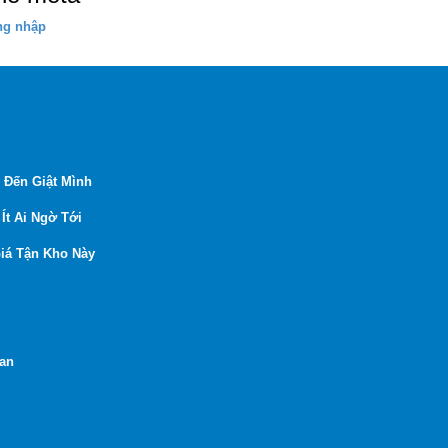
ng nhập
 Đến Giật Mình
Ít Ai Ngờ Tới
iá Tận Kho Này
Lan