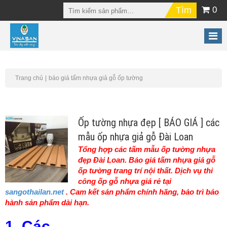
0
Trang chủ
báo giá tấm nhựa giả gỗ ốp tường
Ốp tường nhựa đẹp [ BÁO GIÁ ] các
mẫu ốp nhựa giả gỗ Đài Loan
Tổng hợp các tấm mẫu ốp tường nhựa
đẹp Đài Loan. Báo giá tấm nhựa giả gỗ
ốp tường trang trí nội thất. Dịch vụ thi
công ốp gỗ nhựa giá rẻ tại
sangothailan.net
. Cam kết sản phẩm chính hãng, bảo trì bảo
hành sản phẩm dài hạn.
1. Các...