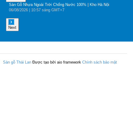
Sàn Gỗ Nhựa Ngoài Trời Chống Nước 100% | Kho Hà Nội
B
06
/08
/2026
| 10:57 sáng GMT+7
0
Next
Sàn gỗ Thái Lan
Được tạo bởi aio framework
Chính sách bảo mật