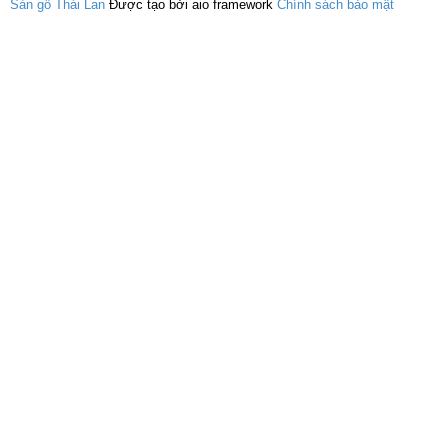
Sàn gỗ Thái Lan
Được tạo bởi aio framework
Chính sách bảo mật