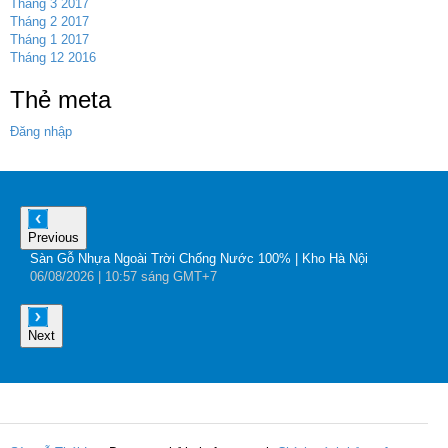
Tháng 3 2017
Tháng 2 2017
Tháng 1 2017
Tháng 12 2016
Thẻ meta
Đăng nhập
Previous
Sàn Gỗ Nhựa Ngoài Trời Chống Nước 100% | Kho Hà Nội
B
06
/08
/2026
| 10:57 sáng GMT+7
0
Next