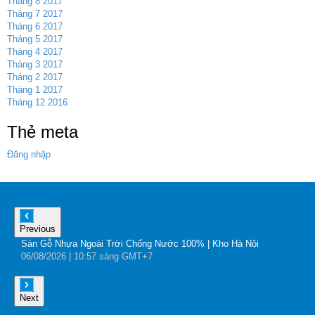
Tháng 8 2017
Tháng 7 2017
Tháng 6 2017
Tháng 5 2017
Tháng 4 2017
Tháng 3 2017
Tháng 2 2017
Tháng 1 2017
Tháng 12 2016
Thẻ meta
Đăng nhập
Previous
Sàn Gỗ Nhựa Ngoài Trời Chống Nước 100% | Kho Hà Nội
B
06
/08
/2026
| 10:57 sáng GMT+7
0
Next