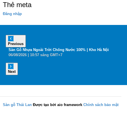
Thẻ meta
Đăng nhập
Previous
6
Sàn Gỗ Nhựa Ngoài Trời Chống Nước 100% | Kho Hà Nội
B
06
/08
/2026
| 10:57 sáng GMT+7
0
Next
Sàn gỗ Thái Lan
Được tạo bởi aio framework
Chính sách bảo mật