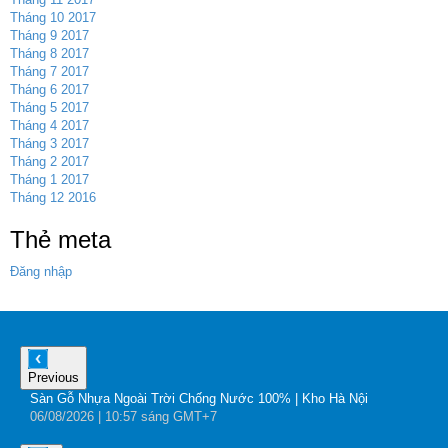
Tháng 10 2017
Tháng 9 2017
Tháng 8 2017
Tháng 7 2017
Tháng 6 2017
Tháng 5 2017
Tháng 4 2017
Tháng 3 2017
Tháng 2 2017
Tháng 1 2017
Tháng 12 2016
Thẻ meta
Đăng nhập
Previous
Sàn Gỗ Nhựa Ngoài Trời Chống Nước 100% | Kho Hà Nội
B
06
/08
/2026
| 10:57 sáng GMT+7
0