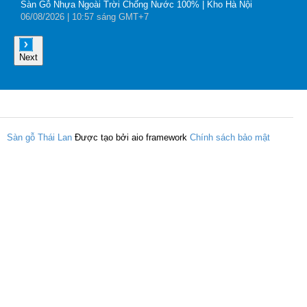
Sàn Gỗ Nhựa Ngoài Trời Chống Nước 100% | Kho Hà Nội
B
06
/08
/2026
| 10:57 sáng GMT+7
0
Next
Sàn gỗ Thái Lan
Được tạo bởi aio framework
Chính sách bảo mật