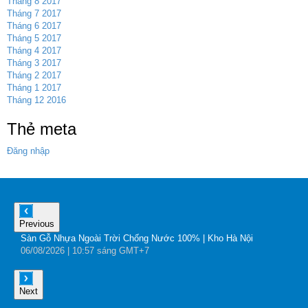
Tháng 8 2017
Tháng 7 2017
Tháng 6 2017
Tháng 5 2017
Tháng 4 2017
Tháng 3 2017
Tháng 2 2017
Tháng 1 2017
Tháng 12 2016
Thẻ meta
Đăng nhập
Previous
Sàn Gỗ Nhựa Ngoài Trời Chống Nước 100% | Kho Hà Nội
B
06
/08
/2026
| 10:57 sáng GMT+7
0
Next