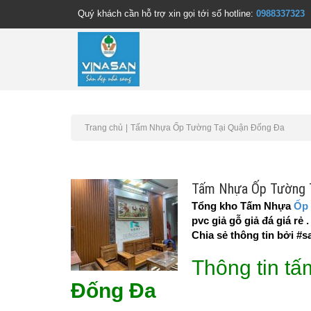
Quý khách cần hỗ trợ xin gọi tới số hotline:
0988337323
Trang chủ
Tấm Nhựa Ốp Tường Tại Quận Đống Đa
Tấm Nhựa Ốp Tường 
Tổng kho Tấm Nhựa
Ốp
pvc giả gỗ giả đá giá r
Chia sẻ thông tin bởi #s
Thông tin tấ
Đống Đa