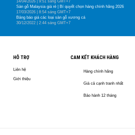
14
/04
/2026
| 9:51 sáng GMT+7
Sàn gỗ Malaysia giá rẻ | Bí quyết chọn hàng chính hãng 2026
17
/03
/2026
| 8:54 sáng GMT+7
Bảng báo giá các loại sàn gỗ xương cá
30
/12
/2022
| 2:44 sáng GMT+7
HỖ TRỢ
CAM KẾT KHÁCH HÀNG
Liên hệ
Hàng chính hãng
Giới thiệu
Giá cả cạnh tranh nhất
Bảo hành 12 tháng