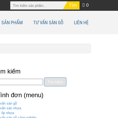
0
SẢN PHẨM
TƯ VẤN SÀN GỖ
LIÊN HỆ
ìm kiếm
rình đơn (menu)
vấn sàn gỗ
vấn sàn nhựa
 ốp nhựa
vấn sàn gỗ công nghiệp