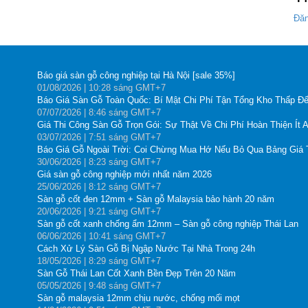
Đăn
Báo giá sàn gỗ công nghiệp tại Hà Nội [sale 35%]
01
/08
/2026
| 10:28 sáng GMT+7
Báo Giá Sàn Gỗ Toàn Quốc: Bí Mật Chi Phí Tận Tổng Kho Thấp Đế
07
/07
/2026
| 8:46 sáng GMT+7
Giá Thi Công Sàn Gỗ Trọn Gói: Sự Thật Về Chi Phí Hoàn Thiện Ít 
03
/07
/2026
| 7:51 sáng GMT+7
Báo Giá Gỗ Ngoài Trời: Coi Chừng Mua Hớ Nếu Bỏ Qua Bảng Giá
30
/06
/2026
| 8:23 sáng GMT+7
Giá sàn gỗ công nghiệp mới nhất năm 2026
25
/06
/2026
| 8:12 sáng GMT+7
Sàn gỗ cốt đen 12mm + Sàn gỗ Malaysia bảo hành 20 năm
20
/06
/2026
| 9:21 sáng GMT+7
Sàn gỗ cốt xanh chống ẩm 12mm – Sàn gỗ công nghiệp Thái Lan
06
/06
/2026
| 10:41 sáng GMT+7
Cách Xử Lý Sàn Gỗ Bị Ngập Nước Tại Nhà Trong 24h
18
/05
/2026
| 8:29 sáng GMT+7
Sàn Gỗ Thái Lan Cốt Xanh Bền Đẹp Trên 20 Năm
05
/05
/2026
| 9:48 sáng GMT+7
Sàn gỗ malaysia 12mm chịu nước, chống mối mọt