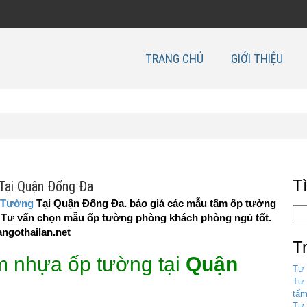
TRANG CHỦ
GIỚI THIỆU
T
Tại Quận Đống Đa
 Tường
Tại Quận Đống Đa. báo giá các mẫu tấm ốp tường
ẻ . Tư vấn chọn mẫu ốp tường phòng khách phòng ngủ tốt.
angothailan.net
T
m nhựa ốp tường tại
Quận
Tư 
Tư 
tấm
Tư 