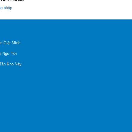
g nhập
n Giật Mình
Ai Ngờ Tới
 Tận Kho Này