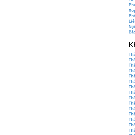
Phụ
Xốp
Phà
Liê
Nội
Báo
K
Thá
Thá
Thá
Thá
Thá
Thá
Thá
Thá
Thá
Thá
Thá
Thá
Thá
Thá
Thá