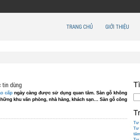
TRANG CHỦ
GIỚI THIỆU
T
 tin dùng
ao cấp
ngày càng được sử dụng quan tâm. Sàn gỗ không
ả những khu văn phòng, nhà hàng, khách sạn… Sàn gỗ công
T
Tư 
Tư
tấ
Tư 