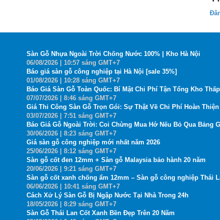
Đă
Sàn Gỗ Nhựa Ngoài Trời Chống Nước 100% | Kho Hà Nội
06
/08
/2026
| 10:57 sáng GMT+7
Báo giá sàn gỗ công nghiệp tại Hà Nội [sale 35%]
01
/08
/2026
| 10:28 sáng GMT+7
Báo Giá Sàn Gỗ Toàn Quốc: Bí Mật Chi Phí Tận Tổng Kho Thấp
07
/07
/2026
| 8:46 sáng GMT+7
Giá Thi Công Sàn Gỗ Trọn Gói: Sự Thật Về Chi Phí Hoàn Thiện 
03
/07
/2026
| 7:51 sáng GMT+7
Báo Giá Gỗ Ngoài Trời: Coi Chừng Mua Hớ Nếu Bỏ Qua Bảng G
30
/06
/2026
| 8:23 sáng GMT+7
Giá sàn gỗ công nghiệp mới nhất năm 2026
25
/06
/2026
| 8:12 sáng GMT+7
Sàn gỗ cốt đen 12mm + Sàn gỗ Malaysia bảo hành 20 năm
20
/06
/2026
| 9:21 sáng GMT+7
Sàn gỗ cốt xanh chống ẩm 12mm – Sàn gỗ công nghiệp Thái 
06
/06
/2026
| 10:41 sáng GMT+7
Cách Xử Lý Sàn Gỗ Bị Ngập Nước Tại Nhà Trong 24h
18
/05
/2026
| 8:29 sáng GMT+7
Sàn Gỗ Thái Lan Cốt Xanh Bền Đẹp Trên 20 Năm