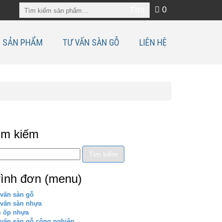
0
SẢN PHẨM
TƯ VẤN SÀN GỖ
LIÊN HỆ
ìm kiếm
rình đơn (menu)
vấn sàn gỗ
 vấn sàn nhựa
m ốp nhựa
vấn sàn gỗ công nghiệp