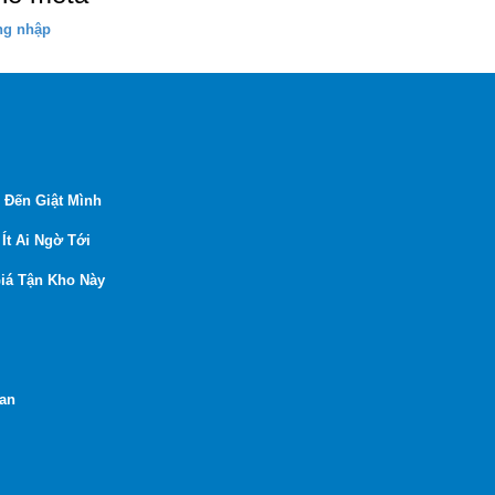
ng nhập
 Đến Giật Mình
Ít Ai Ngờ Tới
iá Tận Kho Này
Lan