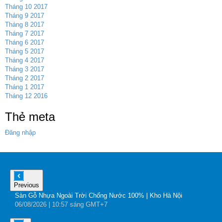
Tháng 10 2017
Tháng 9 2017
Tháng 8 2017
Tháng 7 2017
Tháng 6 2017
Tháng 5 2017
Tháng 4 2017
Tháng 3 2017
Tháng 2 2017
Tháng 1 2017
Tháng 12 2016
Thẻ meta
Đăng nhập
Previous
Sàn Gỗ Nhựa Ngoài Trời Chống Nước 100% | Kho Hà Nội
B
06
/08
/2026
| 10:57 sáng GMT+7
0