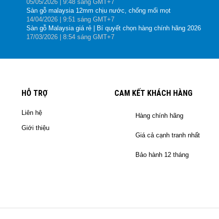
05
/05
/2026
| 9:48 sáng GMT+7
Sàn gỗ malaysia 12mm chịu nước, chống mối mọt
14
/04
/2026
| 9:51 sáng GMT+7
Sàn gỗ Malaysia giá rẻ | Bí quyết chọn hàng chính hãng 2026
17
/03
/2026
| 8:54 sáng GMT+7
HỖ TRỢ
CAM KẾT KHÁCH HÀNG
Liên hệ
Hàng chính hãng
Giới thiệu
Giá cả cạnh tranh nhất
Bảo hành 12 tháng