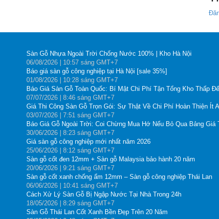
Đăn
Sàn Gỗ Nhựa Ngoài Trời Chống Nước 100% | Kho Hà Nội
06
/08
/2026
| 10:57 sáng GMT+7
Báo giá sàn gỗ công nghiệp tại Hà Nội [sale 35%]
01
/08
/2026
| 10:28 sáng GMT+7
Báo Giá Sàn Gỗ Toàn Quốc: Bí Mật Chi Phí Tận Tổng Kho Thấp Đế
07
/07
/2026
| 8:46 sáng GMT+7
Giá Thi Công Sàn Gỗ Trọn Gói: Sự Thật Về Chi Phí Hoàn Thiện Ít 
03
/07
/2026
| 7:51 sáng GMT+7
Báo Giá Gỗ Ngoài Trời: Coi Chừng Mua Hớ Nếu Bỏ Qua Bảng Giá
30
/06
/2026
| 8:23 sáng GMT+7
Giá sàn gỗ công nghiệp mới nhất năm 2026
25
/06
/2026
| 8:12 sáng GMT+7
Sàn gỗ cốt đen 12mm + Sàn gỗ Malaysia bảo hành 20 năm
20
/06
/2026
| 9:21 sáng GMT+7
Sàn gỗ cốt xanh chống ẩm 12mm – Sàn gỗ công nghiệp Thái Lan
06
/06
/2026
| 10:41 sáng GMT+7
Cách Xử Lý Sàn Gỗ Bị Ngập Nước Tại Nhà Trong 24h
18
/05
/2026
| 8:29 sáng GMT+7
Sàn Gỗ Thái Lan Cốt Xanh Bền Đẹp Trên 20 Năm