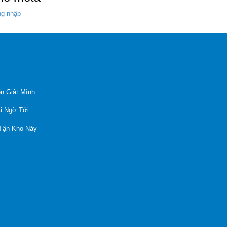
g nhập
n Giật Mình
Ai Ngờ Tới
 Tận Kho Này