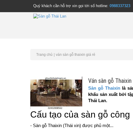
Quý khách cần hỗ trợ xin gọi tới số hotline:
0988337323
Trang chủ
ván sàn gỗ thaixin giá rẻ
Ván sàn gỗ Thaixin 
Sàn gỗ Thaixin
là sả
khẩu sản xuất bởi t
Thái Lan.
Cấu tạo của sàn gỗ công 
- Sàn gỗ Thaixin (Thái xin) được phủ một...