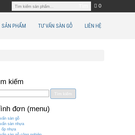
0
SẢN PHẨM
TƯ VẤN SÀN GỖ
LIÊN HỆ
ìm kiếm
rình đơn (menu)
vấn sàn gỗ
vấn sàn nhựa
 ốp nhựa
vấn sàn gỗ công nghiệp