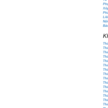
Phụ
Xốp
Phà
Liê
Nội
Báo
K
Thá
Thá
Thá
Thá
Thá
Thá
Thá
Thá
Thá
Thá
Thá
Thá
Thá
Thá
Thá