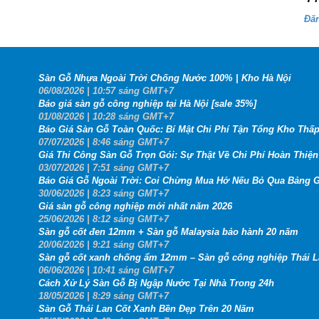
Đă
Sàn Gỗ Nhựa Ngoài Trời Chống Nước 100% | Kho Hà Nội
06
/08
/2026
| 10:57 sáng GMT+7
Báo giá sàn gỗ công nghiệp tại Hà Nội [sale 35%]
01
/08
/2026
| 10:28 sáng GMT+7
Báo Giá Sàn Gỗ Toàn Quốc: Bí Mật Chi Phí Tận Tổng Kho Thấp
07
/07
/2026
| 8:46 sáng GMT+7
Giá Thi Công Sàn Gỗ Trọn Gói: Sự Thật Về Chi Phí Hoàn Thiện 
03
/07
/2026
| 7:51 sáng GMT+7
Báo Giá Gỗ Ngoài Trời: Coi Chừng Mua Hớ Nếu Bỏ Qua Bảng G
30
/06
/2026
| 8:23 sáng GMT+7
Giá sàn gỗ công nghiệp mới nhất năm 2026
25
/06
/2026
| 8:12 sáng GMT+7
Sàn gỗ cốt đen 12mm + Sàn gỗ Malaysia bảo hành 20 năm
20
/06
/2026
| 9:21 sáng GMT+7
Sàn gỗ cốt xanh chống ẩm 12mm – Sàn gỗ công nghiệp Thái 
06
/06
/2026
| 10:41 sáng GMT+7
Cách Xử Lý Sàn Gỗ Bị Ngập Nước Tại Nhà Trong 24h
18
/05
/2026
| 8:29 sáng GMT+7
Sàn Gỗ Thái Lan Cốt Xanh Bền Đẹp Trên 20 Năm