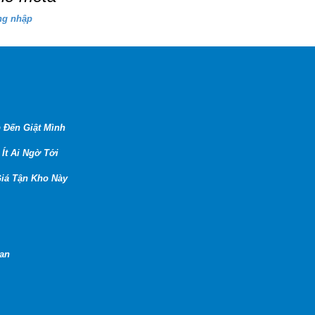
ng nhập
 Đến Giật Mình
Ít Ai Ngờ Tới
iá Tận Kho Này
Lan