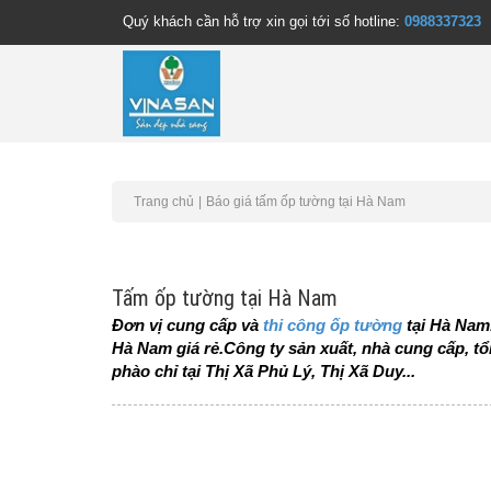
Quý khách cần hỗ trợ xin gọi tới số hotline:
0988337323
Trang chủ
Báo giá tấm ốp tường tại Hà Nam
Tấm ốp tường tại Hà Nam
Đơn vị cung cấp và
thi công ốp tường
tại Hà Nam
Hà Nam giá rẻ.Công ty sản xuất, nhà cung cấp, t
phào chỉ tại Thị Xã Phủ Lý, Thị Xã Duy...