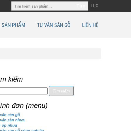
0
SẢN PHẨM
TƯ VẤN SÀN GỖ
LIÊN HỆ
ìm kiếm
rình đơn (menu)
vấn sàn gỗ
 vấn sàn nhựa
m ốp nhựa
vấn sàn gỗ công nghiệp