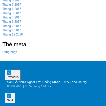
Tháng 8 2017
Tháng 7 2017
Tháng 6 2017
Tháng 5 2017
Tháng 4 2017
Tháng 3 2017
Tháng 2 2017
Tháng 1 2017
Tháng 12 2016
Thẻ meta
Đăng nhập
Previous
Sàn Gỗ Nhựa Ngoài Trời Chống Nước 100% | Kho Hà Nội
B
06
/08
/2026
| 10:57 sáng GMT+7
0
Next