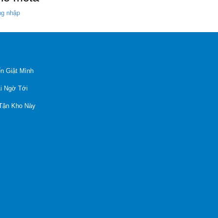
g nhập
n Giật Mình
Ai Ngờ Tới
 Tận Kho Này