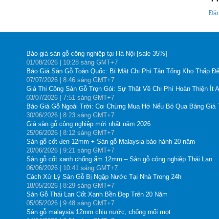
Đăn
Báo giá sàn gỗ công nghiệp tại Hà Nội [sale 35%]
01
/08
/2026
| 10:28 sáng GMT+7
Báo Giá Sàn Gỗ Toàn Quốc: Bí Mật Chi Phí Tận Tổng Kho Thấp Đế
07
/07
/2026
| 8:46 sáng GMT+7
Giá Thi Công Sàn Gỗ Trọn Gói: Sự Thật Về Chi Phí Hoàn Thiện Ít 
03
/07
/2026
| 7:51 sáng GMT+7
Báo Giá Gỗ Ngoài Trời: Coi Chừng Mua Hớ Nếu Bỏ Qua Bảng Giá
30
/06
/2026
| 8:23 sáng GMT+7
Giá sàn gỗ công nghiệp mới nhất năm 2026
25
/06
/2026
| 8:12 sáng GMT+7
Sàn gỗ cốt đen 12mm + Sàn gỗ Malaysia bảo hành 20 năm
20
/06
/2026
| 9:21 sáng GMT+7
Sàn gỗ cốt xanh chống ẩm 12mm – Sàn gỗ công nghiệp Thái Lan
06
/06
/2026
| 10:41 sáng GMT+7
Cách Xử Lý Sàn Gỗ Bị Ngập Nước Tại Nhà Trong 24h
18
/05
/2026
| 8:29 sáng GMT+7
Sàn Gỗ Thái Lan Cốt Xanh Bền Đẹp Trên 20 Năm
05
/05
/2026
| 9:48 sáng GMT+7
Sàn gỗ malaysia 12mm chịu nước, chống mối mọt