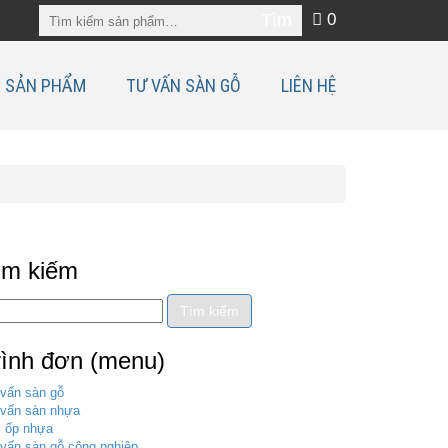
0
SẢN PHẨM
TƯ VẤN SÀN GỖ
LIÊN HỆ
ìm kiếm
rình đơn (menu)
vấn sàn gỗ
vấn sàn nhựa
 ốp nhựa
vấn sàn gỗ công nghiệp