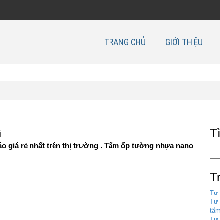
TRANG CHỦ
GIỚI THIỆU
T
i
áo giá rẻ nhất trên thị trường . Tấm ốp tường nhựa nano
T
Tư 
Tư 
tấm
Tư 