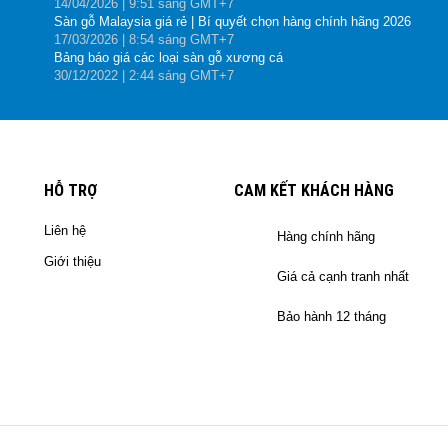
14
/04
/2026
| 9:51 sáng GMT+7
Sàn gỗ Malaysia giá rẻ | Bí quyết chọn hàng chính hãng 2026
17
/03
/2026
| 8:54 sáng GMT+7
Bảng báo giá các loại sàn gỗ xương cá
30
/12
/2022
| 2:44 sáng GMT+7
HỖ TRỢ
CAM KẾT KHÁCH HÀNG
Liên hệ
Hàng chính hãng
Giới thiệu
Giá cả cạnh tranh nhất
Bảo hành 12 tháng