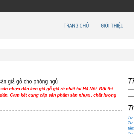
TRANG CHỦ
GIỚI THIỆU
T
àn giả gỗ cho phòng ngủ
àn nhựa dán keo giả gỗ giá rẻ nhất tại Hà Nội. Đội thi
dán. Cam kết cung cấp sản phẩm sàn nhựa , chất lượng
T
Tư 
Tư
tấ
Tư 