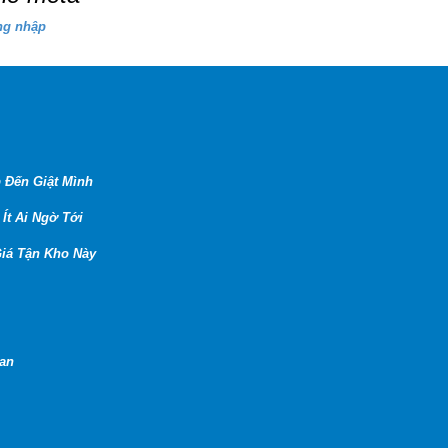
ng nhập
 Đến Giật Mình
Ít Ai Ngờ Tới
iá Tận Kho Này
Lan