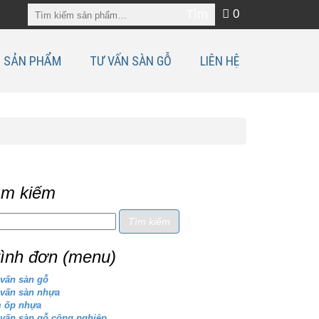
0
SẢN PHẨM
TƯ VẤN SÀN GỖ
LIÊN HỆ
ìm kiếm
rình đơn (menu)
vấn sàn gỗ
 vấn sàn nhựa
m ốp nhựa
vấn sàn gỗ công nghiệp