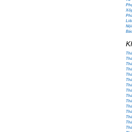
Phụ
Xốp
Phà
Liê
Nội
Báo
K
Thá
Thá
Thá
Thá
Thá
Thá
Thá
Thá
Thá
Thá
Thá
Thá
Thá
Thá
Thá