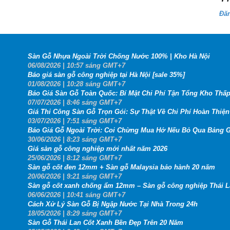
Đă
Sàn Gỗ Nhựa Ngoài Trời Chống Nước 100% | Kho Hà Nội
06
/08
/2026
| 10:57 sáng GMT+7
Báo giá sàn gỗ công nghiệp tại Hà Nội [sale 35%]
01
/08
/2026
| 10:28 sáng GMT+7
Báo Giá Sàn Gỗ Toàn Quốc: Bí Mật Chi Phí Tận Tổng Kho Thấp
07
/07
/2026
| 8:46 sáng GMT+7
Giá Thi Công Sàn Gỗ Trọn Gói: Sự Thật Về Chi Phí Hoàn Thiện 
03
/07
/2026
| 7:51 sáng GMT+7
Báo Giá Gỗ Ngoài Trời: Coi Chừng Mua Hớ Nếu Bỏ Qua Bảng G
30
/06
/2026
| 8:23 sáng GMT+7
Giá sàn gỗ công nghiệp mới nhất năm 2026
25
/06
/2026
| 8:12 sáng GMT+7
Sàn gỗ cốt đen 12mm + Sàn gỗ Malaysia bảo hành 20 năm
20
/06
/2026
| 9:21 sáng GMT+7
Sàn gỗ cốt xanh chống ẩm 12mm – Sàn gỗ công nghiệp Thái 
06
/06
/2026
| 10:41 sáng GMT+7
Cách Xử Lý Sàn Gỗ Bị Ngập Nước Tại Nhà Trong 24h
18
/05
/2026
| 8:29 sáng GMT+7
Sàn Gỗ Thái Lan Cốt Xanh Bền Đẹp Trên 20 Năm