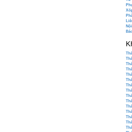
Phụ
Xốp
Phà
Liê
Nội
Báo
K
Thá
Thá
Thá
Thá
Thá
Thá
Thá
Thá
Thá
Thá
Thá
Thá
Thá
Thá
Thá