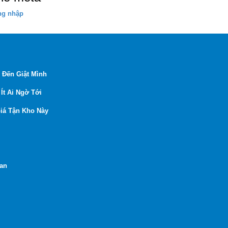
ng nhập
 Đến Giật Mình
Ít Ai Ngờ Tới
iá Tận Kho Này
Lan