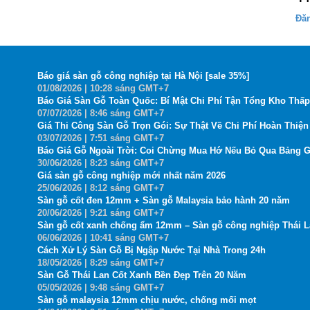
Đă
Báo giá sàn gỗ công nghiệp tại Hà Nội [sale 35%]
01
/08
/2026
| 10:28 sáng GMT+7
Báo Giá Sàn Gỗ Toàn Quốc: Bí Mật Chi Phí Tận Tổng Kho Thấp
07
/07
/2026
| 8:46 sáng GMT+7
Giá Thi Công Sàn Gỗ Trọn Gói: Sự Thật Về Chi Phí Hoàn Thiện 
03
/07
/2026
| 7:51 sáng GMT+7
Báo Giá Gỗ Ngoài Trời: Coi Chừng Mua Hớ Nếu Bỏ Qua Bảng G
30
/06
/2026
| 8:23 sáng GMT+7
Giá sàn gỗ công nghiệp mới nhất năm 2026
25
/06
/2026
| 8:12 sáng GMT+7
Sàn gỗ cốt đen 12mm + Sàn gỗ Malaysia bảo hành 20 năm
20
/06
/2026
| 9:21 sáng GMT+7
Sàn gỗ cốt xanh chống ẩm 12mm – Sàn gỗ công nghiệp Thái 
06
/06
/2026
| 10:41 sáng GMT+7
Cách Xử Lý Sàn Gỗ Bị Ngập Nước Tại Nhà Trong 24h
18
/05
/2026
| 8:29 sáng GMT+7
Sàn Gỗ Thái Lan Cốt Xanh Bền Đẹp Trên 20 Năm
05
/05
/2026
| 9:48 sáng GMT+7
Sàn gỗ malaysia 12mm chịu nước, chống mối mọt