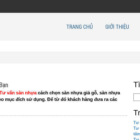
TRANG CHỦ
GIỚI THIỆU
T
 Bạn
Tư vấn sàn nhựa
cách chọn sàn nhựa giả gỗ, sàn nhựa
eo mục đích sử dụng. Để từ đó khách hàng đưa ra các
T
Tư 
Tư
tấ
Tư 