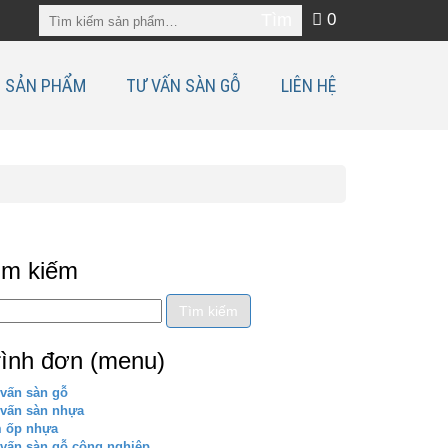
0
SẢN PHẨM
TƯ VẤN SÀN GỖ
LIÊN HỆ
ìm kiếm
rình đơn (menu)
vấn sàn gỗ
 vấn sàn nhựa
m ốp nhựa
vấn sàn gỗ công nghiệp