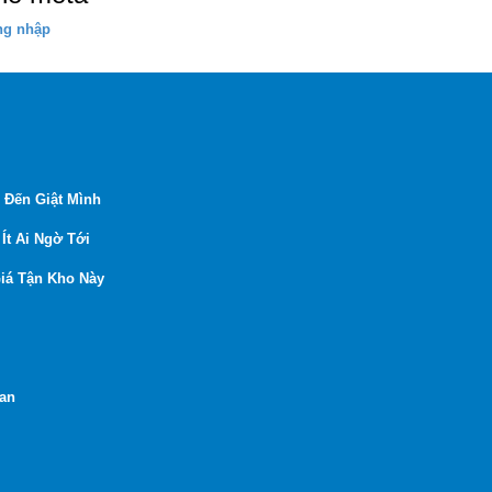
ng nhập
 Đến Giật Mình
Ít Ai Ngờ Tới
iá Tận Kho Này
Lan