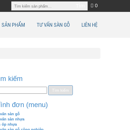
0
SẢN PHẨM
TƯ VẤN SÀN GỖ
LIÊN HỆ
ìm kiếm
rình đơn (menu)
vấn sàn gỗ
 vấn sàn nhựa
m ốp nhựa
vấn sàn gỗ công nghiệp