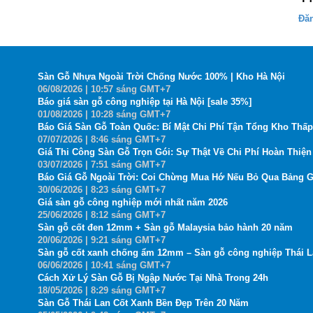
Đă
Sàn Gỗ Nhựa Ngoài Trời Chống Nước 100% | Kho Hà Nội
06
/08
/2026
| 10:57 sáng GMT+7
Báo giá sàn gỗ công nghiệp tại Hà Nội [sale 35%]
01
/08
/2026
| 10:28 sáng GMT+7
Báo Giá Sàn Gỗ Toàn Quốc: Bí Mật Chi Phí Tận Tổng Kho Thấp
07
/07
/2026
| 8:46 sáng GMT+7
Giá Thi Công Sàn Gỗ Trọn Gói: Sự Thật Về Chi Phí Hoàn Thiện 
03
/07
/2026
| 7:51 sáng GMT+7
Báo Giá Gỗ Ngoài Trời: Coi Chừng Mua Hớ Nếu Bỏ Qua Bảng G
30
/06
/2026
| 8:23 sáng GMT+7
Giá sàn gỗ công nghiệp mới nhất năm 2026
25
/06
/2026
| 8:12 sáng GMT+7
Sàn gỗ cốt đen 12mm + Sàn gỗ Malaysia bảo hành 20 năm
20
/06
/2026
| 9:21 sáng GMT+7
Sàn gỗ cốt xanh chống ẩm 12mm – Sàn gỗ công nghiệp Thái 
06
/06
/2026
| 10:41 sáng GMT+7
Cách Xử Lý Sàn Gỗ Bị Ngập Nước Tại Nhà Trong 24h
18
/05
/2026
| 8:29 sáng GMT+7
Sàn Gỗ Thái Lan Cốt Xanh Bền Đẹp Trên 20 Năm