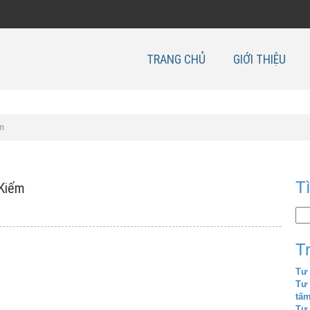
TRANG CHỦ
GIỚI THIỆU
ếm
T
 Kiếm
T
Tư 
Tư
tấ
Tư 