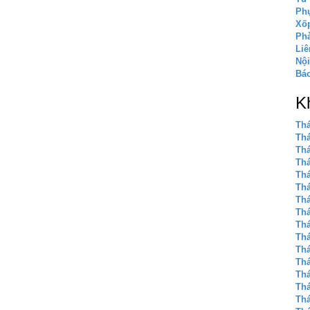
Phụ
Xốp
Phà
Liê
Nội
Báo
K
Thá
Thá
Thá
Thá
Thá
Thá
Thá
Thá
Thá
Thá
Thá
Thá
Thá
Thá
Thá