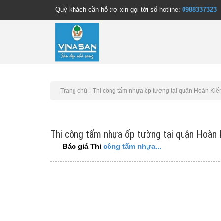
Quý khách cần hỗ trợ xin gọi tới số hotline:
0988337323
Trang chủ
Thi công tấm nhựa ốp tường tại quận Hoàn Ki
Thi công tấm nhựa ốp tường tại quận Hoàn
Báo giá Thi
công tấm nhựa...