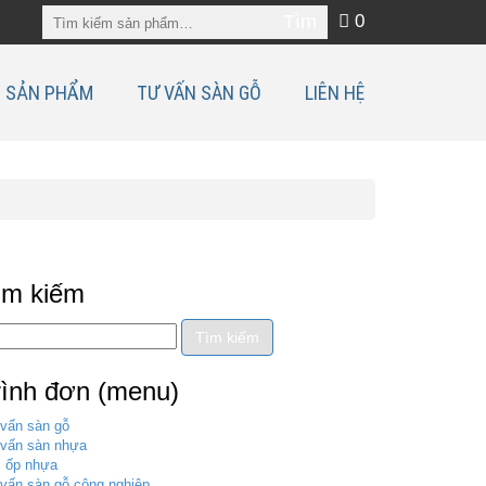
0
SẢN PHẨM
TƯ VẤN SÀN GỖ
LIÊN HỆ
ìm kiếm
rình đơn (menu)
vấn sàn gỗ
vấn sàn nhựa
 ốp nhựa
vấn sàn gỗ công nghiệp