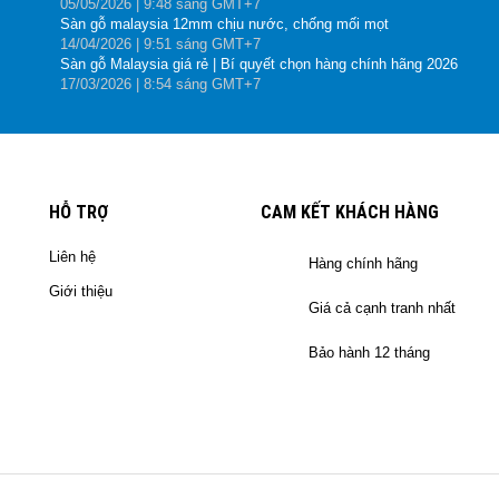
05
/05
/2026
| 9:48 sáng GMT+7
Sàn gỗ malaysia 12mm chịu nước, chống mối mọt
14
/04
/2026
| 9:51 sáng GMT+7
Sàn gỗ Malaysia giá rẻ | Bí quyết chọn hàng chính hãng 2026
17
/03
/2026
| 8:54 sáng GMT+7
HỖ TRỢ
CAM KẾT KHÁCH HÀNG
Liên hệ
Hàng chính hãng
Giới thiệu
Giá cả cạnh tranh nhất
Bảo hành 12 tháng