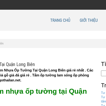
TRANG CHỦ
GIỚI THIỆU
iên
T
ại Quận Long Biên
m Nhựa Ốp Tường Tại Quận Long Biên giá rẻ nhất . Các
ả gỗ giả đá giá rẻ . Tấm ốp tường lam sóng ốp phòng
othailan.net.
T
m nhựa ốp tường tại Quận
Tư 
Tư 
tấm
Tư 