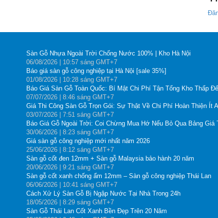
Đăn
Sàn Gỗ Nhựa Ngoài Trời Chống Nước 100% | Kho Hà Nội
06
/08
/2026
| 10:57 sáng GMT+7
Báo giá sàn gỗ công nghiệp tại Hà Nội [sale 35%]
01
/08
/2026
| 10:28 sáng GMT+7
Báo Giá Sàn Gỗ Toàn Quốc: Bí Mật Chi Phí Tận Tổng Kho Thấp Đế
07
/07
/2026
| 8:46 sáng GMT+7
Giá Thi Công Sàn Gỗ Trọn Gói: Sự Thật Về Chi Phí Hoàn Thiện Ít 
03
/07
/2026
| 7:51 sáng GMT+7
Báo Giá Gỗ Ngoài Trời: Coi Chừng Mua Hớ Nếu Bỏ Qua Bảng Giá
30
/06
/2026
| 8:23 sáng GMT+7
Giá sàn gỗ công nghiệp mới nhất năm 2026
25
/06
/2026
| 8:12 sáng GMT+7
Sàn gỗ cốt đen 12mm + Sàn gỗ Malaysia bảo hành 20 năm
20
/06
/2026
| 9:21 sáng GMT+7
Sàn gỗ cốt xanh chống ẩm 12mm – Sàn gỗ công nghiệp Thái Lan
06
/06
/2026
| 10:41 sáng GMT+7
Cách Xử Lý Sàn Gỗ Bị Ngập Nước Tại Nhà Trong 24h
18
/05
/2026
| 8:29 sáng GMT+7
Sàn Gỗ Thái Lan Cốt Xanh Bền Đẹp Trên 20 Năm