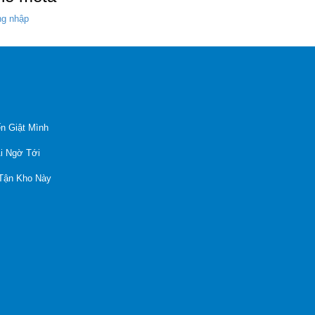
g nhập
n Giật Mình
Ai Ngờ Tới
 Tận Kho Này