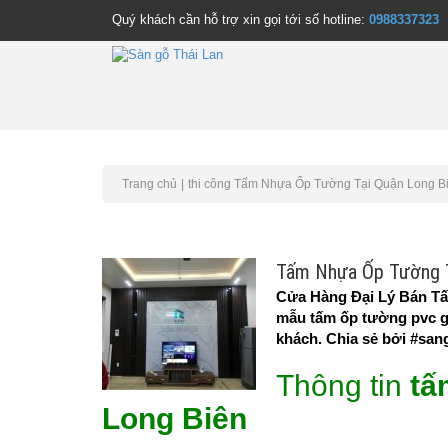
Quý khách cần hỗ trợ xin gọi tới số hotline:
0988337323
Trang chủ
thi công Tấm Nhựa Ốp Tường Tại Quận Long B
Tấm Nhựa Ốp Tường T
Cửa Hàng Đại Lý Bán Tấ
mẫu tấm ốp tường pvc gi
khách. Chia sẻ bởi #sang
Thông tin
tấ
Long Biên