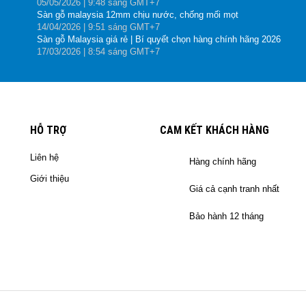
05
/05
/2026
| 9:48 sáng GMT+7
Sàn gỗ malaysia 12mm chịu nước, chống mối mọt
14
/04
/2026
| 9:51 sáng GMT+7
Sàn gỗ Malaysia giá rẻ | Bí quyết chọn hàng chính hãng 2026
17
/03
/2026
| 8:54 sáng GMT+7
HỖ TRỢ
CAM KẾT KHÁCH HÀNG
Liên hệ
Hàng chính hãng
Giới thiệu
Giá cả cạnh tranh nhất
Bảo hành 12 tháng