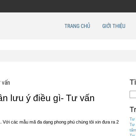
TRANG CHỦ
GIỚI THIỆU
T
ư vấn
n lưu ý điều gì- Tư vấn
T
Tư 
am. Với các mẫu mã đa dạng phong phú chúng tôi xin đưa ra 2
Tư 
tấm
Tư 