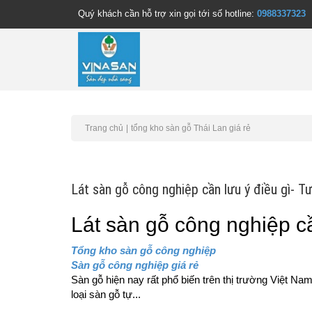
Quý khách cần hỗ trợ xin gọi tới số hotline:
0988337323
Trang chủ
tổng kho sàn gỗ Thái Lan giá rẻ
Lát sàn gỗ công nghiệp cần lưu ý điều gì- T
Lát sàn gỗ công nghiệp cầ
Tổng kho sàn gỗ công nghiệp
Sàn gỗ công nghiệp giá rẻ
Sàn gỗ hiện nay rất phổ biến trên thị trường Việt N
loại sàn gỗ tự...