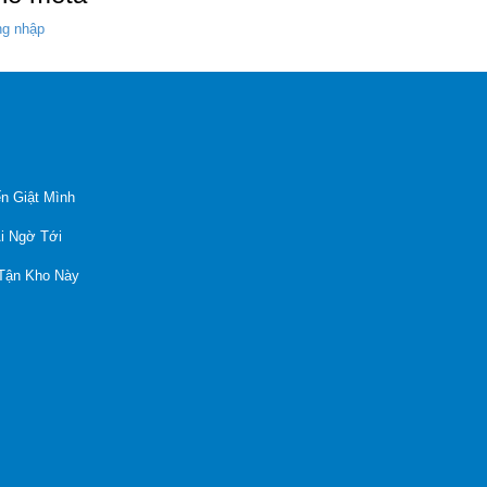
g nhập
n Giật Mình
Ai Ngờ Tới
 Tận Kho Này