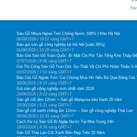
Đăn
Sàn Gỗ Nhựa Ngoài Trời Chống Nước 100% | Kho Hà Nội
06
/08
/2026
| 10:57 sáng GMT+7
Báo giá sàn gỗ công nghiệp tại Hà Nội [sale 35%]
01
/08
/2026
| 10:28 sáng GMT+7
Báo Giá Sàn Gỗ Toàn Quốc: Bí Mật Chi Phí Tận Tổng Kho Thấp Đế
07
/07
/2026
| 8:46 sáng GMT+7
Giá Thi Công Sàn Gỗ Trọn Gói: Sự Thật Về Chi Phí Hoàn Thiện Ít 
03
/07
/2026
| 7:51 sáng GMT+7
Báo Giá Gỗ Ngoài Trời: Coi Chừng Mua Hớ Nếu Bỏ Qua Bảng Giá
30
/06
/2026
| 8:23 sáng GMT+7
Giá sàn gỗ công nghiệp mới nhất năm 2026
25
/06
/2026
| 8:12 sáng GMT+7
Sàn gỗ cốt đen 12mm + Sàn gỗ Malaysia bảo hành 20 năm
20
/06
/2026
| 9:21 sáng GMT+7
Sàn gỗ cốt xanh chống ẩm 12mm – Sàn gỗ công nghiệp Thái Lan
06
/06
/2026
| 10:41 sáng GMT+7
Cách Xử Lý Sàn Gỗ Bị Ngập Nước Tại Nhà Trong 24h
18
/05
/2026
| 8:29 sáng GMT+7
Sàn Gỗ Thái Lan Cốt Xanh Bền Đẹp Trên 20 Năm