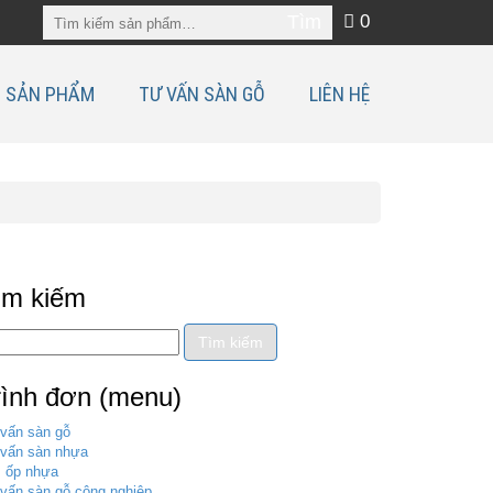
0
SẢN PHẨM
TƯ VẤN SÀN GỖ
LIÊN HỆ
ìm kiếm
rình đơn (menu)
vấn sàn gỗ
vấn sàn nhựa
 ốp nhựa
vấn sàn gỗ công nghiệp